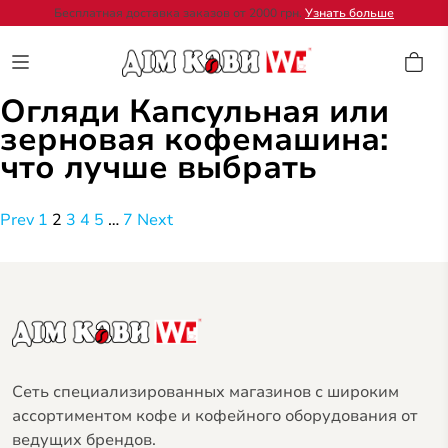
Бесплатная доставка заказов от 2000 грн.
Узнать больше
Огляди Капсульная или
зерновая кофемашина:
что лучше выбрать
Навигация
Prev
1
2
3
4
5
…
7
Next
по
записям
Сеть специализированных магазинов с широким
ассортиментом кофе и кофейного оборудования от
ведущих брендов.