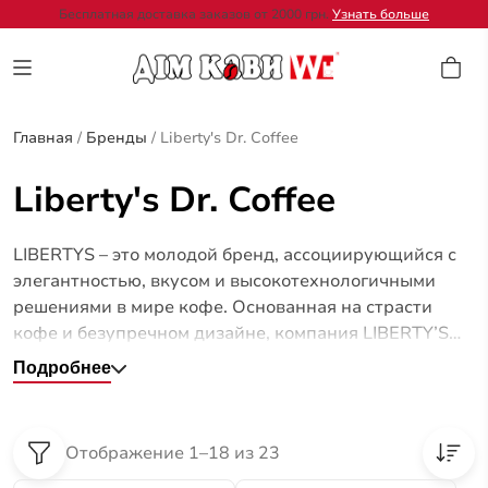
Бесплатная доставка заказов от 2000 грн.
Узнать больше
Главная
/
Бренды
/
Liberty's Dr. Coffee
Liberty's Dr. Coffee
LIBERTYS – это молодой бренд, ассоциирующийся с
элегантностью, вкусом и высокотехнологичными
решениями в мире кофе. Основанная на страсти
кофе и безупречном дизайне, компания LIBERTY’S
предлагает самые современные кофемашины,
Подробнее
объединяющие в себе искусство приготовления
кофе и инновационные технологии.
Отображение 1–18 из 23