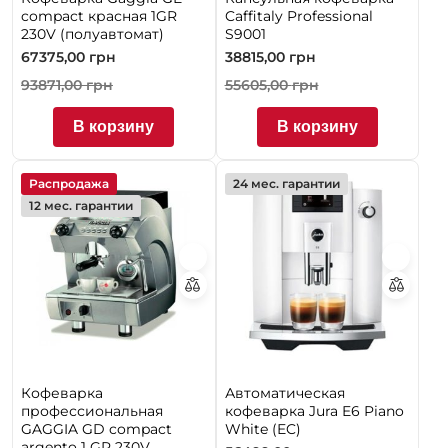
compact красная 1GR
Caffitaly Professional
230V (полуавтомат)
S9001
67375,00
грн
38815,00
грн
93871,00
грн
55605,00
грн
В корзину
В корзину
Распродажа
24 мес. гарантии
12 мес. гарантии
Кофеварка
Автоматическая
профессиональная
кофеварка Jura E6 Piano
GAGGIA GD compact
White (EC)
argento 1 GR 230V