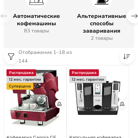
необходимости сервисного ремонта вы сможете
получить его по гарантийному талону.
Автоматические
Альтернативные
кофемашины
способы
заваривания
83 товары
2 товары
Отображение 1–18 из
144
Распродажа
Распродажа
12 мес. гарантии
12 мес. гарантии
Суперцена
Кофеварка Gaggia GE
Капсульная кофеварка