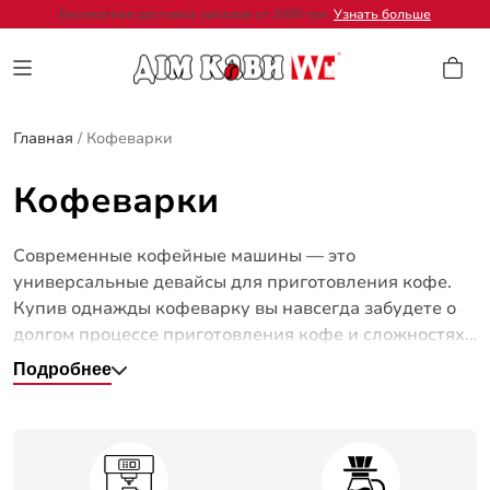
Бесплатная доставка заказов от 2000 грн.
Узнать больше
Главная
/
Кофеварки
Кофеварки
Современные кофейные машины — это
универсальные девайсы для приготовления кофе.
Купив однажды кофеварку вы навсегда забудете о
долгом процессе приготовления кофе и сложностях.
Современные кофеварки имеют широкий набор
Подробнее
функционала — они могут быстро приготовить
горячий чай и вкусный горячий шоколад. Выбирайте
только качественную и сертифицированную
бытовую технику для вашей кухни. В случаи