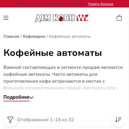
Бесплатная доставка заказов от 2000 грн.
Узнать больше
Главная
/
Кофеварки
/
Кофейные автоматы
Кофейные автоматы
Важной составляющих в сегменте продаж являются
кофейные автоматы. Часто автоматы для
приготовления кофе встречаются в местах с
большим сосредоточением людей. Автоматы для
приготовления кофе значительно упрощают работу
Подробнее
и позволяют быстро готовить напитки. Современные
кофейные автоматы готовят напитки достаточно
быстро, без урона качества.
Отображение 1–18 из 32