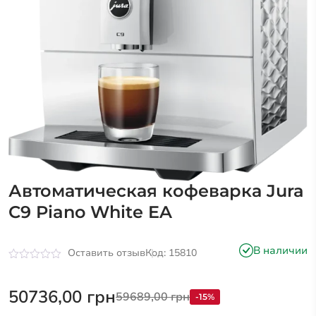
Автоматическая кофеварка Jura
C9 Piano White EA
В наличии
Оставить отзыв
Код: 15810
Оценка
0
из
50736,00
грн
59689,00
грн
-15%
5