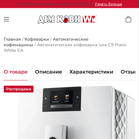
Бесплатная доставка заказов от 2000 грн.
Узнать больше
Главная
/
Кофеварки
/
Автоматические
кофемашины
/
Автоматическая кофеварка Jura C9 Piano
White EA
О товаре
Описание
Характеристики
Отзывы
Распродажа