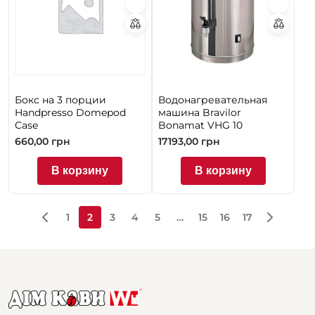
Бокс на 3 порции
Водонагревательная
Handpresso Domepod
машина Bravilor
Case
Bonamat VHG 10
660,00
грн
17193,00
грн
В корзину
В корзину
1
2
3
4
5
…
15
16
17