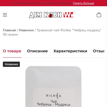
Бесплатная доставка заказов от 2000 грн.
Узнать больше
Главная
/
Новинки
/
Травяной чай Richka “Чебрец-мудрец”
50 грамм
О товаре
Описание
Характеристики
Отзывы
Новинка