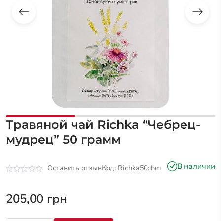
Травяной чай Richka “Чебрец-
мудрец” 50 грамм
В наличии
Оставить отзыв
Код: Richka50chm
Оценка
0
из
205,00
грн
5