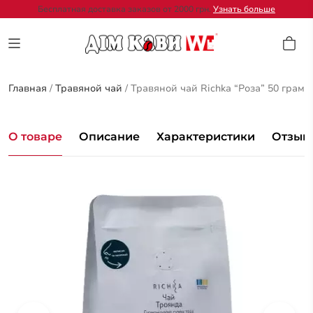
Бесплатная доставка заказов от 2000 грн.
Узнать больше
Главная
/
Травяной чай
/
Травяной чай Richka “Роза” 50 грам
О товаре
Описание
Характеристики
Отзывы