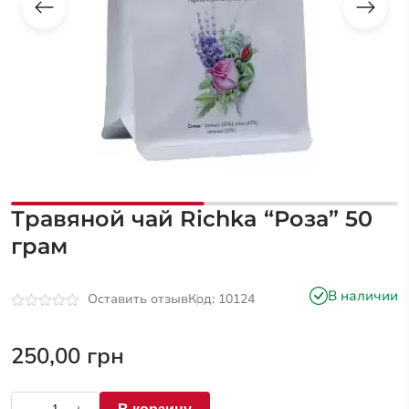
Травяной чай Richka “Роза” 50
грам
В наличии
Оставить отзыв
Код: 10124
Оценка
0
из
250,00
грн
5