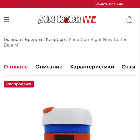
Бесплатная доставка заказов от 2000 грн.
Узнать больше
Главная
/
Бренды
/
KeepCup
/
Keep Cup Right Now Coffee
Blue M
О товаре
Описание
Характеристики
Отзывы
Распродажа