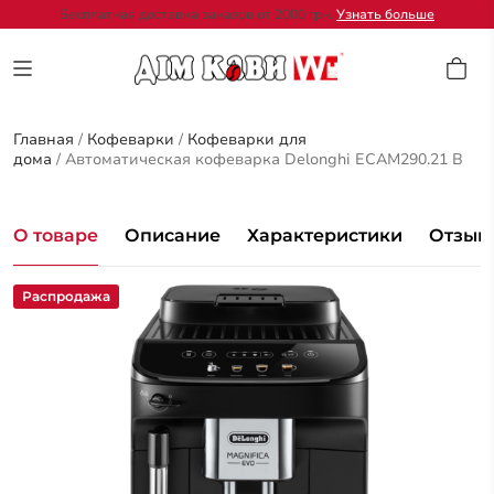
Бесплатная доставка заказов от 2000 грн.
Узнать больше
Главная
/
Кофеварки
/
Кофеварки для
дома
/
Автоматическая кофеварка Delonghi ECAM290.21 B
О товаре
Описание
Характеристики
Отзывы
Распродажа