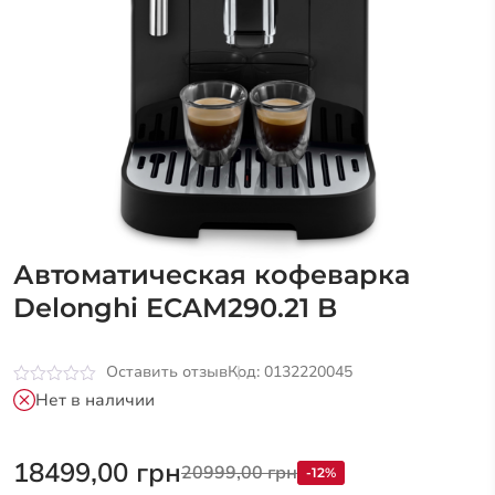
Автоматическая кофеварка
Delonghi ECAM290.21 B
Оставить отзыв
Код: 0132220045
Оценка
Нет в наличии
0
из
5
18499,00
грн
20999,00
грн
-12%