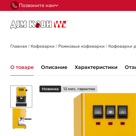
Позвоните нам
Главная
/
Кофеварки
/
Рожковые кофеварки
/
Кофеварки р
О товаре
Описание
Характеристики
Отз
Новинка
12 мес. гарантии