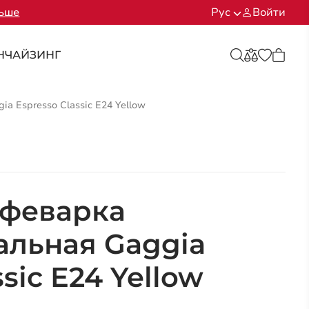
льше
Рус
Войти
НЧАЙЗИНГ
 Espresso Classic E24 Yellow
офеварка
льная Gaggia
sic E24 Yellow