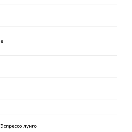
фе
 Эспрессо лунго