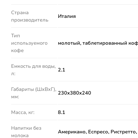
Страна
Италия
производитель
Тип
используемого
молотый, таблетированный ко
кофе
Емкость для воды,
2.1
л:
Габариты (ШхВхГ),
230х380х240
мм:
Масса, кг:
8.1
Напитки без
Американо, Еспресо, Ристретто,
молока