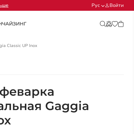
льше
Рус
Войти
НЧАЙЗИНГ
a Classic UP Inox
офеварка
льная Gaggia
ox