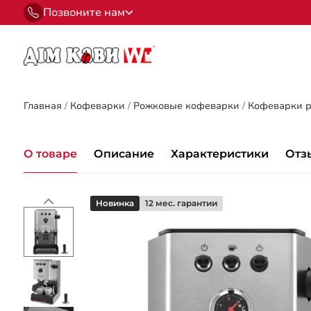
Позвоните нам
Главная
/
Кофеварки
/
Рожковые кофеварки
/
Кофеварки р
О товаре
Описание
Характеристики
Отз
Новинка
12 мес. гарантии