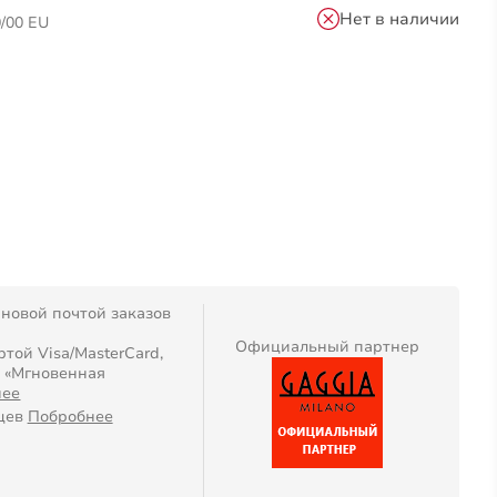
Нет в наличии
/00 EU
 новой почтой заказов
Официальный партнер
той Visa/MasterCard,
, «Мгновенная
нее
яцев
Побробнее