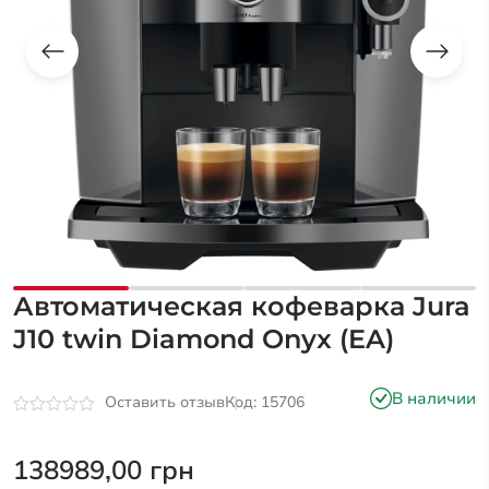
Автоматическая кофеварка Jura
J10 twin Diamond Onyx (EA)
В наличии
Оставить отзыв
Код: 15706
Оценка
0
из
138989,00
грн
5