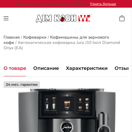
Бесплатная доставка заказов от 2000 грн.
Узнать больше
Главная
/
Кофеварки
/
Кофемашины для зернового
кофе
/
Автоматическая кофеварка Jura J10 twin Diamond
Onyx (EA)
О товаре
Описание
Характеристики
Отзывы
24 мес. гарантии