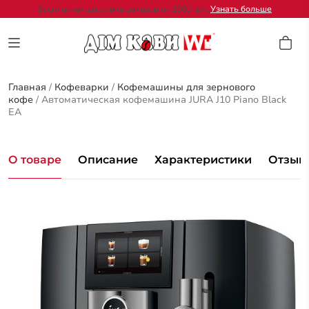
Бесплатная доставка заказов от 2000 грн.
Узнать больше
Главная
/
Кофеварки
/
Кофемашины для зернового
кофе
/
Автоматическая кофемашина JURA J10 Piano Black
EA
О товаре
Описание
Характеристики
Отзывы