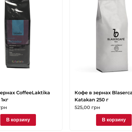
ернах CoffeeLaktika
Кофе в зернах Blaserca
 1кг
Katakan 250 г
грн
525,00
грн
В корзину
В корзину