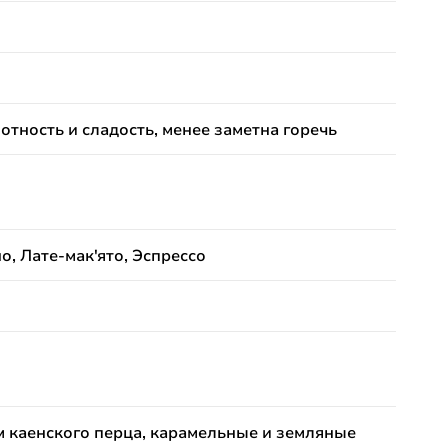
тность и сладость, менее заметна горечь
о, Лате-мак'ято, Эспрессо
м каенского перца, карамельные и земляные