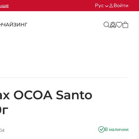
льше
Рус
Войти
НЧАЙЗИНГ
ах OCOA Santo
0г
В наличии
04