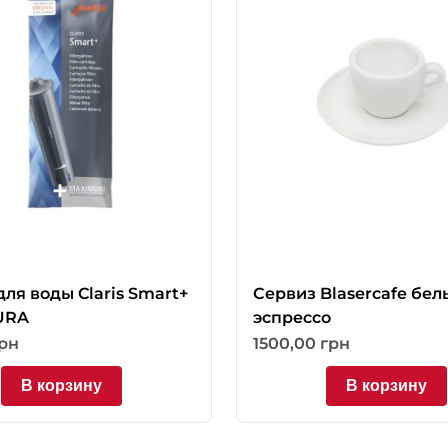
ля воды Claris Smart+
Сервиз Blaserсafe бел
JURA
эспрессо
рн
1500,00
грн
В корзину
В корзину