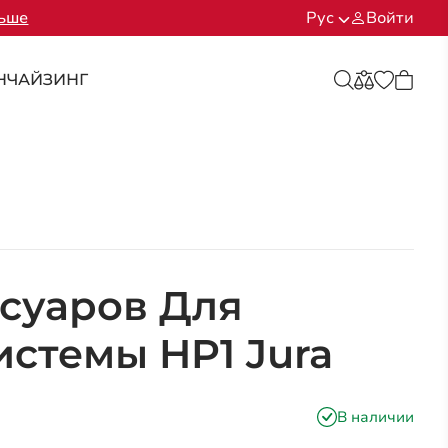
льше
Рус
Войти
НЧАЙЗИНГ
суаров Для
стемы HP1 Jura
В наличии