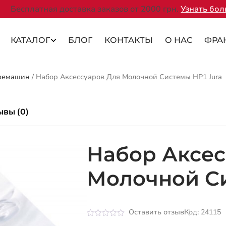
Бесплатная доставка заказов от 2000 грн.
Узнать бо
КАТАЛОГ
БЛОГ
КОНТАКТЫ
О НАС
ФРА
офемашин
/
Набор Аксессуаров Для Молочной Системы HP1 Jura
ывы (0)
Набор Аксес
Молочной Си
Оставить отзыв
Код: 24115
Оценка