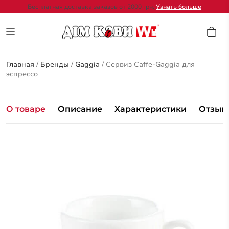
Бесплатная доставка заказов от 2000 грн.
Узнать больше
Главная
/
Бренды
/
Gaggia
/
Сервиз Caffe-Gaggia для
эспрессо
О товаре
Описание
Характеристики
Отзывы