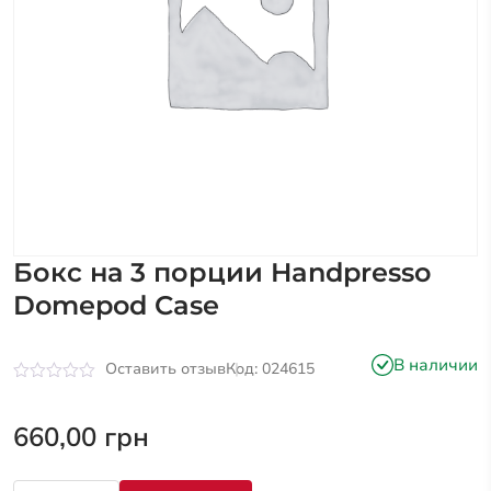
Бокс на 3 порции Handpresso
Domepod Case
В наличии
Оставить отзыв
Код: 024615
Оценка
0
из
660,00
грн
5