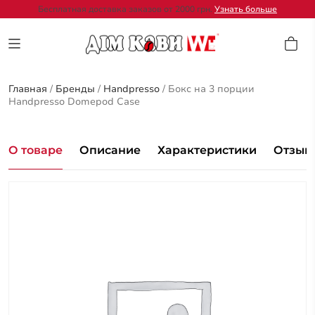
Бесплатная доставка заказов от 2000 грн.
Узнать больше
Главная
/
Бренды
/
Handpresso
/
Бокс на 3 порции
Handpresso Domepod Case
О товаре
Описание
Характеристики
Отзывы