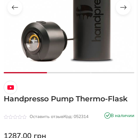
Handpresso Pump Thermo-Flask
В наличии
Оставить отзыв
Код: 052314
Оценка
0
из
1287,00
грн
5