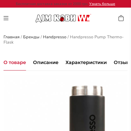
Бесплатная доставка заказов от 2000 грн.
Узнать больше
Главная
/
Бренды
/
Handpresso
/
Handpresso Pump Thermo-
Flask
О товаре
Описание
Характеристики
Отзывы