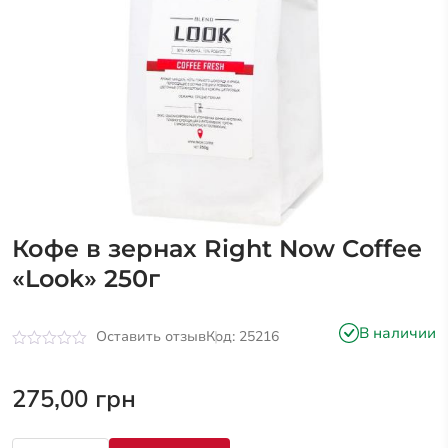
Кофе в зернах Right Now Coffee
«Look» 250г
В наличии
Оставить отзыв
Код: 25216
Оценка
0
из
275,00
грн
5