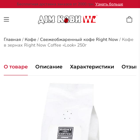
Бесплатная доставка заказов от 2000 грн.
Узнать больше
Главная
/
Кофе
/
Свежеобжаренный кофе Right Now
/
Кофе
в зернах Right Now Coffee «Look» 250г
О товаре
Описание
Характеристики
Отзывы