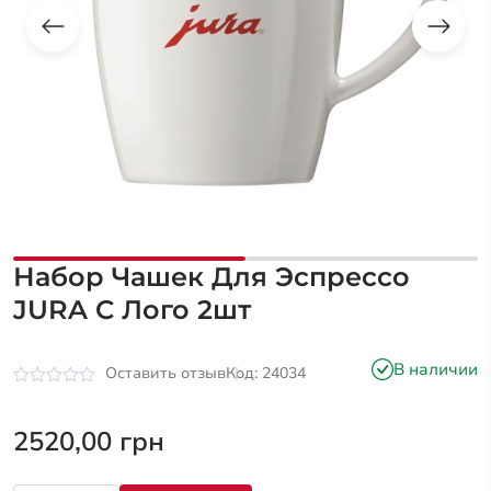
Набор Чашек Для Эспрессо
JURA C Лого 2шт
В наличии
Оставить отзыв
Код: 24034
Оценка
0
из
2520,00
грн
5