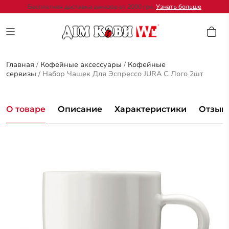
Бесплатная доставка заказов от 2000 грн.
Узнать больше
Главная
/
Кофейные аксессуары
/
Кофейные
сервизы
/
Набор Чашек Для Эспрессо JURA C Лого 2шт
О товаре
Описание
Характеристики
Отзывы