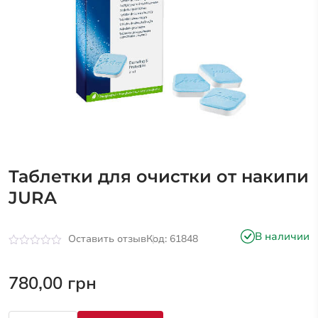
Таблетки для очистки от накипи
JURA
В наличии
Оставить отзыв
Код: 61848
Оценка
0
из
780,00
грн
5