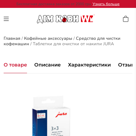
Бесплатная доставка заказов от 2000 грн.
Узнать больше
Главная
/
Кофейные аксессуары
/
Средство для чистки
кофемашин
/
Таблетки для очистки от накипи JURA
О товаре
Описание
Характеристики
Отзывы