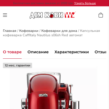
Бесплатная доставка заказов от 2000 грн.
Узнать больше
Главная
/
Кофеварки
/
Кофеварки для дома
/
Капсульная
кофеварка Caffitaly Nautilus s06sh Red автомат
О товаре
Описание
Характеристики
Отзывы
12 мес. гарантии