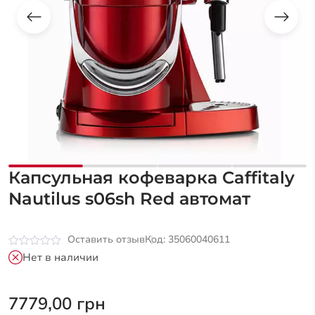
Капсульная кофеварка Caffitaly
Nautilus s06sh Red автомат
Оставить отзыв
Код: 35060040611
Оценка
Нет в наличии
0
из
5
7779,00
грн