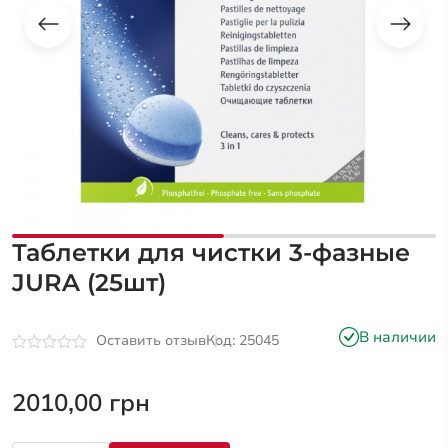
Таблетки для чистки 3-фазные
JURA (25шт)
В наличии
Оставить отзыв
Код: 25045
Оценка
0
из
2010,00
грн
5