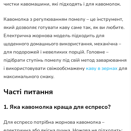
чистки кавомашини, які підходять і для кавомолок.
Кавомолка з регулюванням помелу – це інструмент,
який дозволяє готувати каву саме так, як ви любите.
Електрична жорнова модель підходить для
щоденного домашнього використання, механічна –
для подорожей і невеликих порцій. Головне –
підібрати ступінь помелу під свій метод заварювання
і використовувати свіжообсмажену
каву в зернах
для
максимального смаку.
Часті питання
1. Яка кавомолка краща для еспресо?
Для еспресо потрібна жорнова кавомолка –
електрична або якісна ручна. Ножова не підходить: