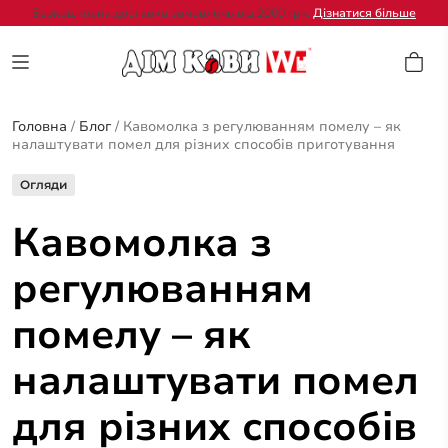
Безкоштовна доставка замовлень від 2000 грн.
Дізнатися більше
Головна
/
Блог
/
Кавомолка з регулюванням помелу – як
налаштувати помел для різних способів приготування
Огляди
Кавомолка з
регулюванням
помелу – як
налаштувати помел
для різних способів