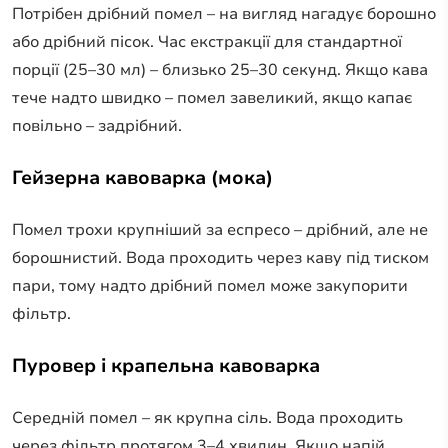
Потрібен дрібний помел – на вигляд нагадує борошно
або дрібний пісок. Час екстракції для стандартної
порції (25–30 мл) – близько 25–30 секунд. Якщо кава
тече надто швидко – помел завеликий, якщо капає
повільно – задрібний.
Гейзерна кавоварка (мока)
Помел трохи крупніший за еспресо – дрібний, але не
борошнистий. Вода проходить через каву під тиском
пари, тому надто дрібний помел може закупорити
фільтр.
Пуровер і крапельна кавоварка
Середній помел – як крупна сіль. Вода проходить
через фільтр протягом 3–4 хвилин. Якщо напій