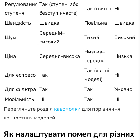
Регулювання
Так (ступені або
Так (гвинт)
Ні
ступеня
безступінчасте)
Швидкість
Швидка
Повільна
Швидка
Середній–
Шум
Тихий
Високий
високий
Низька–
Ціна
Середня–висока
Низька
середня
Так (якісні
Для еспресо
Так
Ні
моделі)
Для фільтра
Так
Так
Умовно
Мобільність
Ні
Так
Ні
Перегляньте розділ
кавомолки
для порівняння
конкретних моделей.
Як налаштувати помел для різних