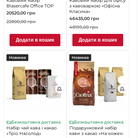
Кавовий набір
Кавовий набір для офісу
Blasercafe Office TOP
з кавоваркою «Офісна
Класика»
20520,00
грн
46435,00
грн
22800,00
грн
48199,00
грн
Додати в кошик
Додати в кошик
Новинка
Новинка
Безкоштовна доставка
Безкоштовна доставка
Набір чай кава і какао
Подарунковий набір
«Тріо Насолод»
кави з какао «На кожен