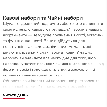
Кавові набори та Чайні набори
Шукаєте ідеальний подарунок або хочете доповнити
свою колекцію кавового приладдя? Набори з нашого
асортименту — це чудове поєднання якості, естетики
та функціональності. Вони підійдуть як для
початківців, так і для досвідчених гурманів, які
цінують справжній смак і аромат кави. У наших
наборах ви знайдете все необхідне для того, щоб
насолоджуватися кожною чашкою цього напою — від
френч-пресів і турок до стильних аксесуарів, які
доповнять ваш кавовий ритуал.
Обирайте свій ідеальний кавовий набір, створюйте
нові кавові традиції та насолоджуйтесь якісною
кавою вдома чи на роботі.
Читати далі