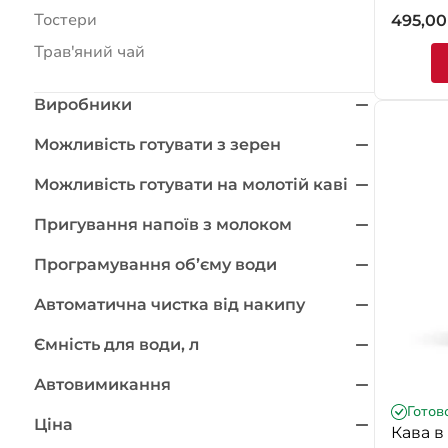
Оцінено
Тостери
495,0
5.00
з 5
Трав'яний чай
Виробники
Можливість готувати з зерен
Можливість готувати на молотій каві
Пригування напоїв з молоком
Програмування обʼєму води
Автоматична чистка від накипу
Ємність для води, л
Автовимикання
Готов
Ціна
Кава в 