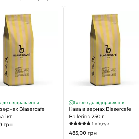
о до відправлення
Готово до відправлення
 зернах Blasercafe
Кава в зернах Blasercafe
na 1кг
Ballerina 250 г
1 відгук
00
грн
Оцінено в
485,00
грн
5.00
з 5