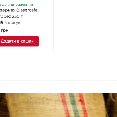
о до відправлення
 зернах Blasercafe
ropez 250 г
4 відгук
 в
0
грн
Додати в кошик