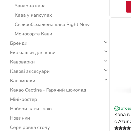
Заварна кава
Кава у капсулах
Свіжообсмажена кава Right Now
Моносорта Кави
Бренди
Еко чашки для кави
Кавоварки
Кавові аксесуари
Кавомолки
Какао Caotina - Гарячий шоколад
Міні-ростер
Набори кави і чаю
Готов
Кава в
Новинки
d’Azur 
Сервіровка столу