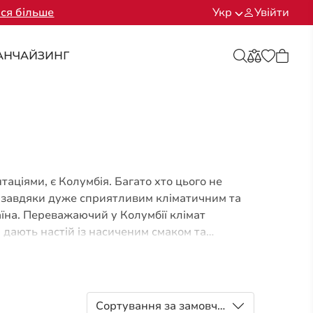
ся більше
Укр
Увійти
АНЧАЙЗИНГ
аціями, є Колумбія. Багато хто цього не
це завдяки дуже сприятливим кліматичним та
їна. Переважаючий у Колумбії клімат
я дають настій із насиченим смаком та
агато щорічно, понад 700 мільйонів
Сортування за замовчуванням