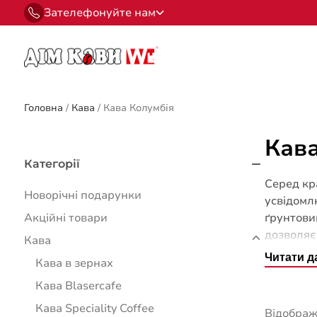
Зателефонуйте нам
Головна
/
Кава
/
Кава Колумбія
Кава
Категорії
Серед кр
Новорічні подарунки
усвідомлю
Акційні товари
ґрунтови
дозволяє 
Кава
неповтор
Читати д
Кава в зернах
кілограмі
Кава Blasercafe
Кава Speciality Coffee
Відобража