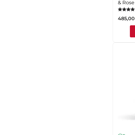
& Rose
Оцінено
485,0
5.00
з 5