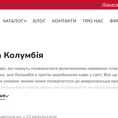
Безкоштовна доставка замовлень від 2000 грн.
Дізнати
КАТАЛОГ
БЛОГ
КОНТАКТИ
ПРО НАС
ФР
 Колумбія
аїн, які можуть похвалитися величезними кавовими плант
є, але Колумбія є третім виробником кави у світі. Все 
м умовам, якими може похвалитися ця американська кра
отримувати кавові зерна, які в результаті екстрагуванн
ним ароматом. Кава Колумбія тут виготовляється дуже б
алі
в.
ються усі з 13 результатів