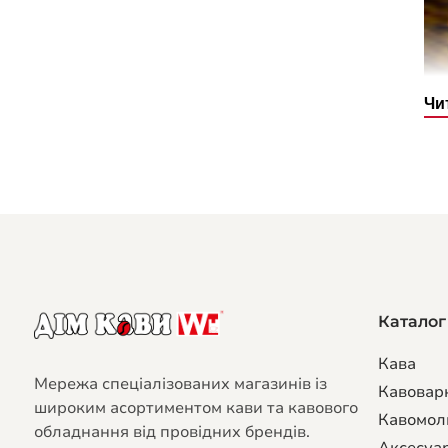
Чи
Ко
зр
вд
ун
Каталог
Ко
Кава
іде
Мережа спеціалізованих магазинів із
по
Кавовар
широким асортиментом кави та кавового
пер
Кавомол
обладнання від провідних брендів.
Мі
Аксесуар