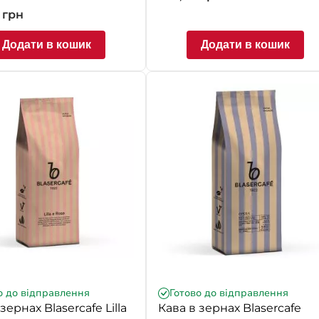
 в
0
грн
Додати в кошик
Додати в кошик
о до відправлення
Готово до відправлення
зернах Blasercafe Lilla
Кава в зернах Blasercafe