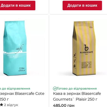
Додати в кошик
Додати в кошик
о до відправлення
Готово до відправлення
 зернах Blasercafe Cote
Кава в зернах Blasercafe
250 г
Gourmets` Plaisir 250 г
2 відгук
485,00
грн