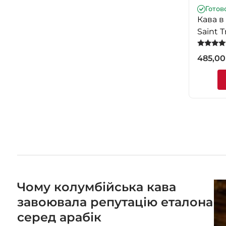
Готов
Кава в
Saint T
Оцінено
485,0
5.00
з 5
Чому колумбійська кава
завоювала репутацію еталона
серед арабік