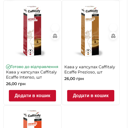
Кава в капсулах зручна для дому, офісу, салону,
переговорної або невеликої зони очікування, де
важливі швидкість і повторюваний результат.
Головне правило вибору — точна сумісність. Зовні
капсули можуть бути схожими, але відрізнятися
формою, розміром, способом проколювання та
параметрами заварювання, тому купувати їх лише за
назвою бренду кави не варто.
Готово до відправлення
Кава у капсулах Caffitaly
Кава у капсулах Caffitaly
Ecaffe Prezioso, шт
Ecaffe Intenso, шт
26,00
грн
26,00
грн
Додати в кошик
Додати в кошик