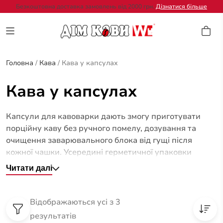
Безкоштовна доставка замовлень від 2000 грн.
Дізнатися більше
Головна
/
Кава
/
Кава у капсулах
Кава у капсулах
Капсули для кавоварки дають змогу приготувати
порційну каву без ручного помелу, дозування та
очищення заварювального блока від гущі після
кожної чашки. Усередині герметичної упаковки
міститься підготовлена порція меленої кави,
Читати далі
розрахована на певний формат напою та сумісну
систему. У каталозі «Дім Кави» можна порівняти
доступні варіанти за інтенсивністю, складом,
Відображаються усі з 3
смаковим профілем і типом обладнання.
результатів