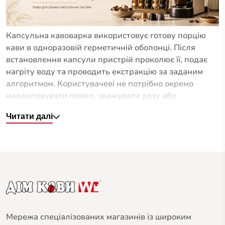
Капсульна кавоварка використовує готову порцію
кави в одноразовій герметичній оболонці. Після
встановлення капсули пристрій проколює її, подає
нагріту воду та проводить екстракцію за заданим
алгоритмом. Користувачеві не потрібно окремо
налаштовувати помел, зважувати дозу або
формувати кавову таблетку.
Читати далі
Капсульна кавомашина розрахована на конкретну
систему. Саме система визначає геометрію капсули,
спосіб її встановлення, допустимий об’єм напою та
принцип проходження води. Тому напис «еспресо»
на упаковці ще не означає, що продукт підійде до
будь-якого капсульного пристрою.
Капсульна кава може відрізнятися складом,
обсмаженням, інтенсивністю та рекомендованим
об’ємом чашки. В одних капсулах використовується
Мережа спеціалізованих магазинів із широким