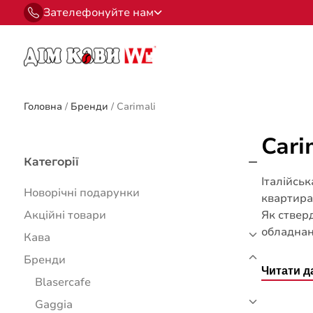
Зателефонуйте нам
Головна
/
Бренди
/
Carimali
Cari
Категорії
Італійсь
Новорічні подарунки
квартира 
Акційні товари
Як ствер
обладнанн
Кава
Бренди
Читати д
Blasercafe
Gaggia