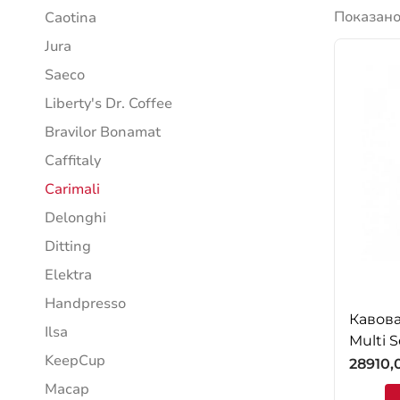
Показано
Caotina
Jura
Saeco
Liberty's Dr. Coffee
Bravilor Bonamat
Caffitaly
Carimali
Delonghi
Ditting
Elektra
Handpresso
Кавова
Ilsa
Multi S
KeepCup
28910,
Macap