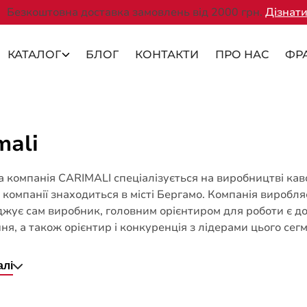
Безкоштовна доставка замовлень від 2000 грн.
Дізнати
КАТАЛОГ
БЛОГ
КОНТАКТИ
ПРО НАС
ФР
mali
ка компанія CARIMALI спеціалізується на виробництві ка
компанії знаходиться в місті Бергамо. Компанія виробля
джує сам виробник, головним орієнтиром для роботи є до
я, а також орієнтир і конкуренція з лідерами цього сегм
алі