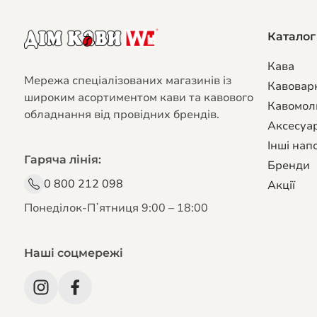
Каталог
Кава
Мережа спеціалізованих магазинів із
Кавовар
широким асортиментом кави та кавового
Кавомол
обладнання від провідних брендів.
Аксесуар
Ко
ка
Інші напо
Гаряча лінія:
не
Бренди
чи
0 800 212 098
Акції
ка
Понеділок-Пʼятниця 9:00 – 18:00
вр
цін
мо
Наші соцмережі
бре
мо
Та
мод