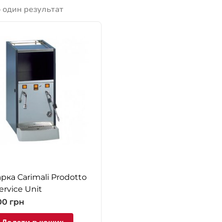
 один результат
рка Carimali Prodotto
ervice Unit
00
грн