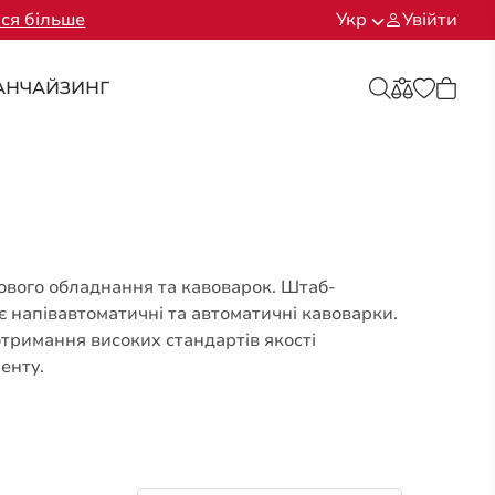
ся більше
Укр
Увійти
АНЧАЙЗИНГ
вового обладнання та кавоварок. Штаб-
є напівавтоматичні та автоматичні кавоварки.
тримання високих стандартів якості
енту.