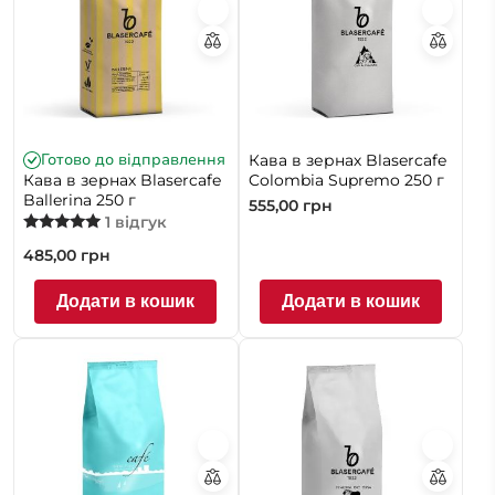
Готово до відправлення
Кава в зернах Blasercafe
Кава в зернах Blasercafe
Colombia Supremo 250 г
Ballerina 250 г
555,00
грн
1 відгук
Оцінено в
485,00
грн
5.00
з 5
Додати в кошик
Додати в кошик