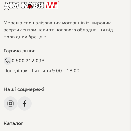
Мережа спеціалізованих магазинів із широким
асортиментом кави та кавового обладнання від
провідних брендів.
Гаряча лінія:
Різновиди кави Blaser
0 800 212 098
Classic Line:
Понеділок-Пʼятниця 9:00 – 18:00
Особливості: Кавові букети з унікальними
смаковими відтінками та інтенсивними
Наші соцмережі
ароматами.
Обсмажування: Делікатне віденське, що
забезпечує рівномірне просмажування до ядра.
Склад: В основі — 100% арабіка, за винятком
купажів Symphony і Crema.
Каталог