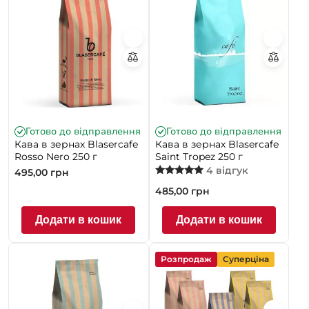
Готово до відправлення
Готово до відправлення
Кава в зернах Blasercafe
Кава в зернах Blasercafe
Rosso Nero 250 г
Saint Tropez 250 г
4 відгук
495,00
грн
Оцінено в
485,00
грн
5.00
з 5
Додати в кошик
Додати в кошик
Розпродаж
Суперціна