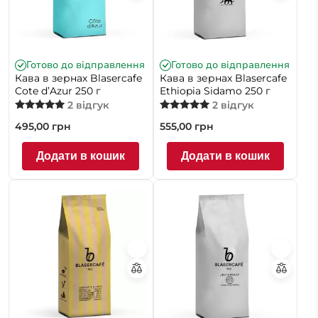
Готово до відправлення
Готово до відправлення
Кава в зернах Blasercafe
Кава в зернах Blasercafe
Cote d’Azur 250 г
Ethiopia Sidamo 250 г
2 відгук
2 відгук
Оцінено в
Оцінено в
495,00
грн
555,00
грн
5.00
5.00
з 5
з 5
Додати в кошик
Додати в кошик