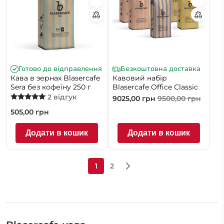
Готово до відправлення
Безкоштовна доставка
Кава в зернах Blasercafe
Кавовий набір
Sera без кофеїну 250 г
Blasercafe Office Classic
2 відгук
9025,00
грн
9500,00
грн
Оцінено в
505,00
грн
5.00
з 5
Додати в кошик
Додати в кошик
1
2