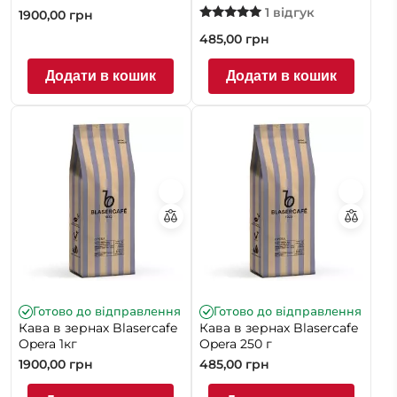
1 відгук
1900,00
грн
Оцінено в
485,00
грн
5.00
з 5
Додати в кошик
Додати в кошик
Готово до відправлення
Готово до відправлення
Кава в зернах Blasercafe
Кава в зернах Blasercafe
Opera 1кг
Opera 250 г
1900,00
грн
485,00
грн