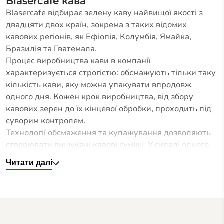
Blasercafe кава
Blasercafе відбирає зелену каву найвищої якості з
двадцяти двох країн, зокрема з таких відомих
кавових регіонів, як Ефіопія, Колумбія, Ямайка,
Бразилія та Гватемала.
Процес виробництва кави в компанії
характеризується строгістю: обсмажують тільки таку
кількість кави, яку можна упакувати впродовж
одного дня. Кожен крок виробництва, від збору
кавових зерен до їх кінцевої обробки, проходить під
суворим контролем.
Технології обсмаження та купажування дозволяють
створювати вишукані кавові суміші. У складі одного
кавового бленду може бути до 12 різних сортів кави,
Читати далі
що дає змогу формувати неповторні смакові відтінки.
Для гурманів пропонуються ексклюзивні лінії
моносортів, кожен з яких відтворює унікальні
особливості свого регіону.