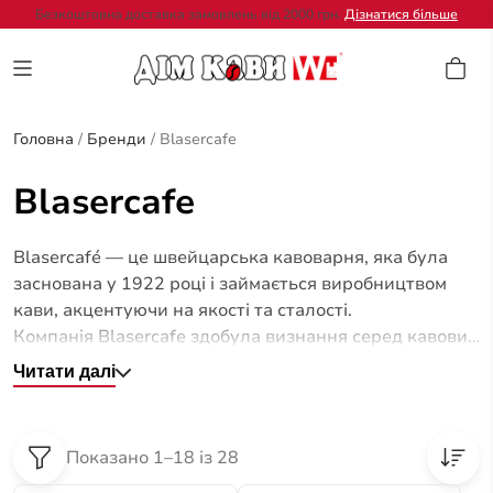
Безкоштовна доставка замовлень від 2000 грн.
Дізнатися більше
Головна
/
Бренди
/
Blasercafe
Blasercafe
Blasercafé — це швейцарська кавоварня, яка була
заснована у 1922 році і займається виробництвом
кави, акцентуючи на якості та сталості.
Компанія Blasercafe здобула визнання серед кавових
гурманів, завдяки вибору високоякісної зеленої кави
Читати далі
з 22 країн. Компанія Блейзер налаштована на
закупівлю лише найкращих сортів, що відповідають
стандартам якості. Blasercafe стала першою
Показано 1–18 із 28
швейцарською компанією, яка вступила до