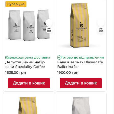
італійської організації Caffè Speciali Certificati у 2007
Суперціна
році, що свідчить про високі стандарти виробництва.
Безкоштовна доставка
Готово до відправлення
Дегустаційний набір
Кава в зернах Blasercafe
кави Speciality Coffee
Ballerina 1кг
1635,00
грн
1900,00
грн
Додати в кошик
Додати в кошик