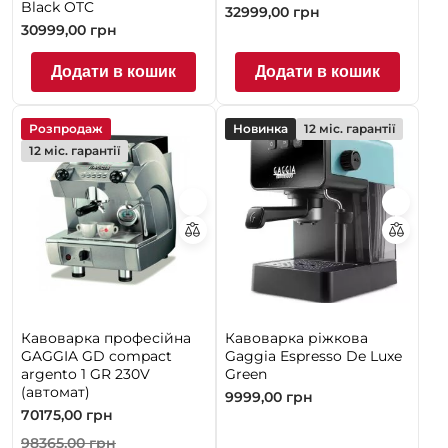
Black OTC
32999,00
грн
30999,00
грн
Додати в кошик
Додати в кошик
Розпродаж
Новинка
12 міс. гарантії
12 міс. гарантії
Кавоварка професійна
Кавоварка ріжкова
GAGGIA GD compact
Gaggia Espresso De Luxe
argento 1 GR 230V
Green
(автомат)
9999,00
грн
70175,00
грн
98365,00
грн