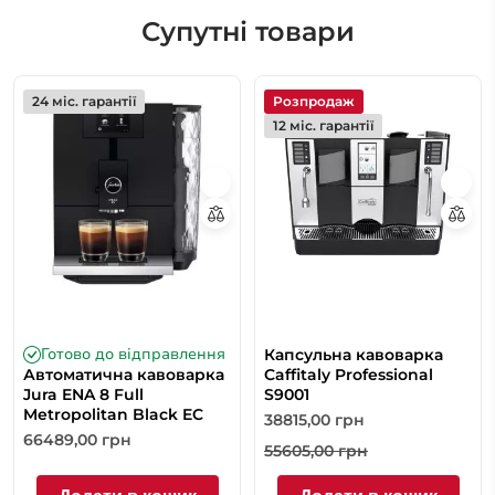
Супутні товари
24 міс. гарантії
Розпродаж
12 міс. гарантії
Готово до відправлення
Капсульна кавоварка
Автоматична кавоварка
Caffitaly Professional
Jura ENA 8 Full
S9001
Metropolitan Black EC
38815,00
грн
66489,00
грн
55605,00
грн