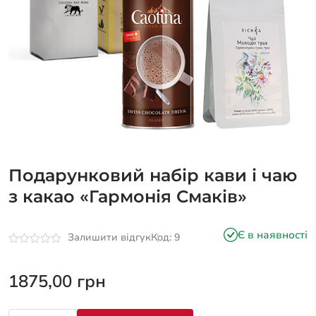
Подарунковий набір кави і чаю
з какао «Гармонія Смаків»
Є в наявності
Залишити відгук
Код: 9
Оцінено
в
0
1875,00
грн
з
5