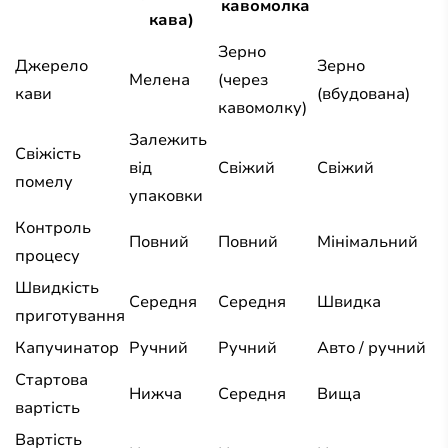
кавомолка
кава)
Зерно
Джерело
Зерно
Мелена
(через
кави
(вбудована)
кавомолку)
Залежить
Свіжість
від
Свіжий
Свіжий
помелу
упаковки
Контроль
Повний
Повний
Мінімальний
процесу
Швидкість
Середня
Середня
Швидка
приготування
Капучинатор
Ручний
Ручний
Авто / ручний
Стартова
Нижча
Середня
Вища
вартість
Вартість