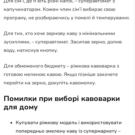
Для сім’ї, де п’ють різні напої, – суперавтомат з
капучинатором. Кожен член сім’ї вибирає свою
програму, не розбираючись у помелі й темперуванні.
Для тих, хто хоче зернову каву з мінімальними
зусиллями, – суперавтомат. Засипав зерно, долив
воду, натиснув кнопку.
Для обмеженого бюджету – ріжкова кавоварка з
готовою меленою кавою. Якщо пізніше захочете
перейти на зерно, докупіть кавомолку.
Помилки при виборі кавоварки
для дому
Купувати ріжкову модель і використовувати
попередньо змелену каву із супермаркету –