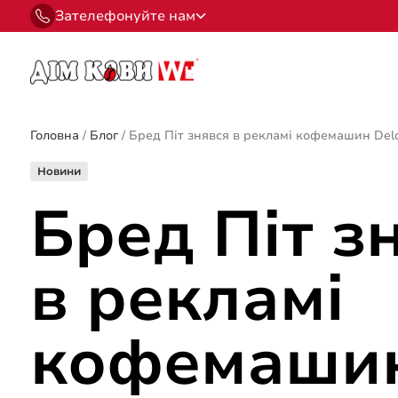
Зателефонуйте нам
Головна
/
Блог
/
Бред Піт знявся в рекламі кофемашин Del
Новини
Бред Піт з
в рекламі
кофемаши