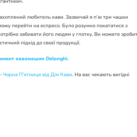
гантний».
захоплений любитель кави. Зазвичай я п’ю три чашки
 можу перейти на еспресо. Було розумно покататися з
 потрібно забивати його людям у глотку. Ви можете зроби
тичний підхід до своєї продукції.
имент кавомашин Delonghi.
 –
Чорна П’ятниця від Дім Кави
. На вас чекають вигідні