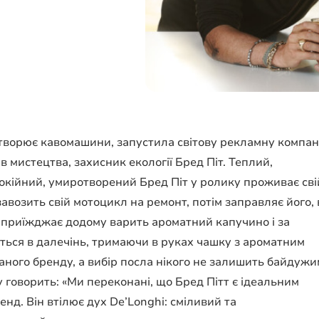
а створює кавомашини, запустила світову рекламну компа
в мистецтва, захисник екології Бред Піт. Теплий,
окійний, умиротворений Бред Піт у ролику проживає сві
завозить свій мотоцикл на ремонт, потім заправляє його, 
а, приїжджає додому варить ароматний капучино і за
ься в далечінь, тримаючи в руках чашку з ароматним
ного бренду, а вибір посла нікого не залишить байдужи
у говорить: «Ми переконані, що Бред Пітт є ідеальним
нд. Він втілює дух De’Longhi: сміливий та