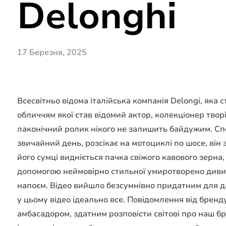
Delonghi
17 Березня, 2025
Всесвітньо відома італійська компанія Delongi, як
обличчям якої став відомий актор, колекціонер творі
лаконічний ролик нікого не залишить байдужим. Сп
звичайний день, розсікає на мотоциклі по шосе, він 
його сумці видніється пачка свіжого кавового зерн
допомогою неймовірно стильної умиротворено дивит
напоєм. Відео вийшло безсумнівно придатним для да
у цьому відео ідеально все. Повідомлення від бренд
амбасадором, здатним розповісти світові про наш бре