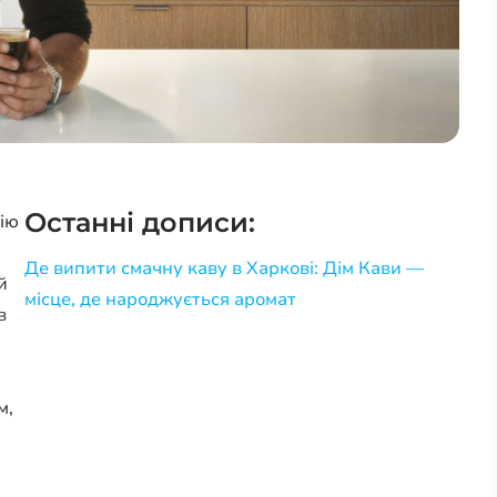
Останні дописи:
нію
Де випити смачну каву в Харкові: Дім Кави —
й
місце, де народжується аромат
в
м,