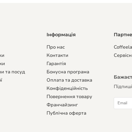
Інформація
Партн
Про нас
Coffeela
ки
Контакти
Сервiсн
ки
Гарантiя
и та посуд
Бонусна програма
Бажаєте
ї
Оплата та доставка
Підпиші
Конфіденційність
Повернення товару
Франчайзинг
Публічна оферта