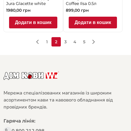
Jura Glacette white
Coffee Ilsa 0.5л
1980,00
грн
899,00
грн
Додати в кошик
Додати в кошик
1
2
3
4
5
Мережа спеціалізованих магазинів із широким
асортиментом кави та кавового обладнання від
провідних брендів.
Гаряча лінія:
0 800 212 098