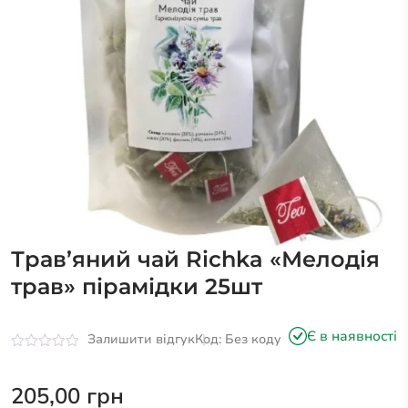
Трав’яний чай Richka «Мелодія
трав» пірамідки 25шт
Є в наявності
Залишити відгук
Код: Без коду
Оцінено
в
0
205,00
грн
з