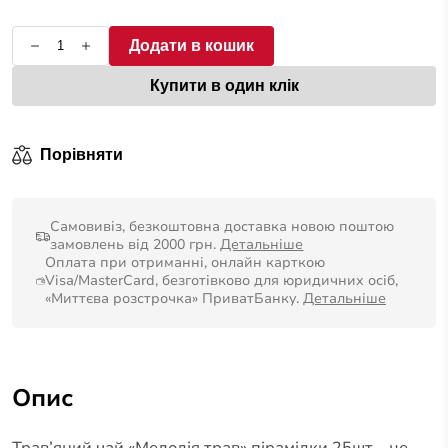
5
Додати в кошик
Купити в один клік
Порівняти
Самовивіз, безкоштовна доставка новою поштою
замовлень від 2000 грн.
Детальніше
Оплата при отриманні, онлайн карткою
Visa/MasterCard, безготівково для юридичних осіб,
«Миттєва розстрочка» ПриватБанку.
Детальніше
Опис
Трав’яний чай «Мелодія трав» пірамідки 25шт – це