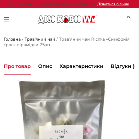
Безкоштовна доставка замовлень від 2000 грн.
Дізнатися більше
Головна
/
Трав'яний чай
/
Трав’яний чай Richka «Симфонія
трав» пірамідки 25шт
Про товар
Опис
Характеристики
Відгуки (0