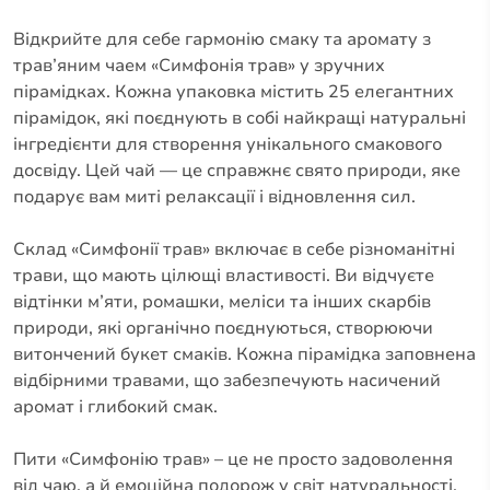
Відкрийте для себе гармонію смаку та аромату з
трав’яним чаем «Симфонія трав» у зручних
пірамідках. Кожна упаковка містить 25 елегантних
пірамідок, які поєднують в собі найкращі натуральні
інгредієнти для створення унікального смакового
досвіду. Цей чай — це справжнє свято природи, яке
подарує вам миті релаксації і відновлення сил.
Склад «Симфонії трав» включає в себе різноманітні
трави, що мають цілющі властивості. Ви відчуєте
відтінки м’яти, ромашки, меліси та інших скарбів
природи, які органічно поєднуються, створюючи
витончений букет смаків. Кожна пірамідка заповнена
відбірними травами, що забезпечують насичений
аромат і глибокий смак.
Пити «Симфонію трав» – це не просто задоволення
від чаю, а й емоційна подорож у світ натуральності.