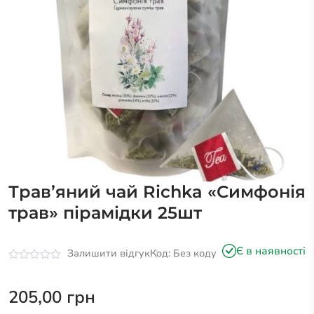
Трав’яний чай Richka «Симфонія
трав» пірамідки 25шт
Є в наявності
Залишити відгук
Код: Без коду
Оцінено
в
0
205,00
грн
з
5