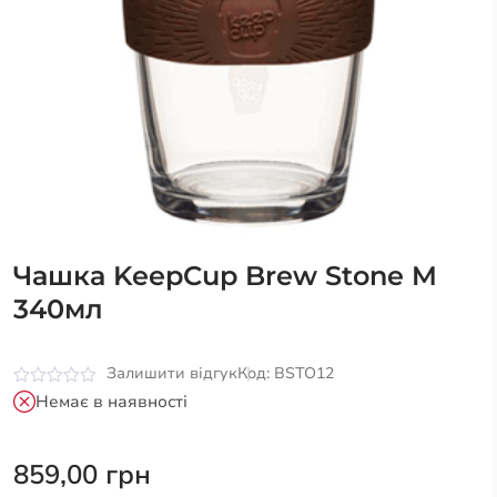
Чашка KeepCup Brew Stone M
340мл
Залишити відгук
Код: BSTO12
Оцінено
Немає в наявності
в
0
з
5
859,00
грн