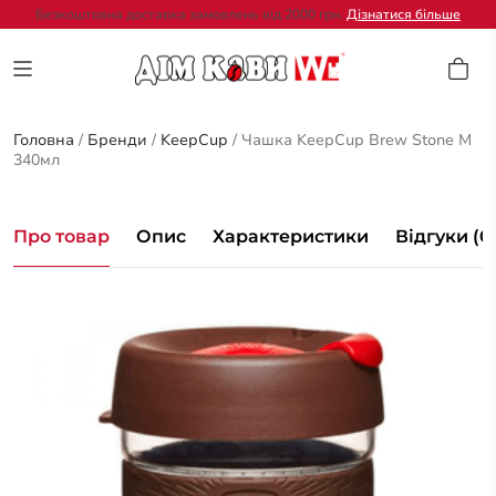
Безкоштовна доставка замовлень від 2000 грн.
Дізнатися більше
Головна
/
Бренди
/
KeepCup
/
Чашка KeepCup Brew Stone M
340мл
Про товар
Опис
Характеристики
Відгуки (0