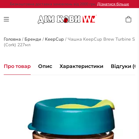
Безкоштовна доставка замовлень від 2000 грн.
Дізнатися більше
Головна
/
Бренди
/
KeepCup
/
Чашка KeepCup Brew Turbine S
(Cork) 227мл
Про товар
Опис
Характеристики
Відгуки (0