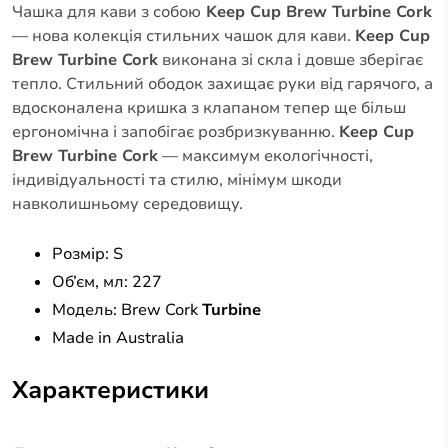
Чашка для кави з собою
Keep
Cup
Brew
Turbine
Cork
— нова колекція стильних чашок для кави.
Keep
Cup
Brew
Turbine
Cork
виконана зі скла і довше зберігає
тепло. Стильний ободок захищає руки від гарячого, а
вдосконалена кришка з клапаном тепер ще більш
ергономічна і запобігає розбризкуванню.
Keep
Cup
Brew
Turbine
Cork
— максимум екологічності,
індивідуальності та стилю, мінімум шкоди
навколишньому середовищу.
Розмір: S
Об’єм, мл: 227
Модель: Brew Cork
Turbine
Made in Australia
Характеристики