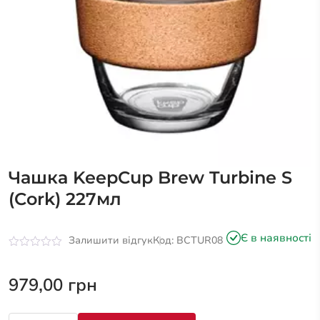
Чашка KeepCup Brew Turbine S
(Cork) 227мл
Є в наявності
Залишити відгук
Код: BCTUR08
Оцінено
в
0
979,00
грн
з
5