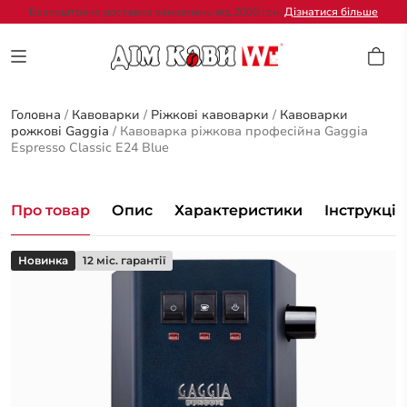
Безкоштовна доставка замовлень від 2000 грн.
Дізнатися більше
Головна
/
Кавоварки
/
Ріжкові кавоварки
/
Кавоварки
рожкові Gaggia
/
Кавоварка ріжкова професійна Gaggia
Espresso Classic E24 Blue
Про товар
Опис
Характеристики
Інструкція
Новинка
12 міс. гарантії