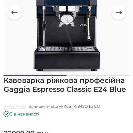
Кавоварка ріжкова професійна
Gaggia Espresso Classic E24 Blue
Залишити відгук
Код: RI9481/15 EU
Оцінено
Є в наявності
в
0
з
5