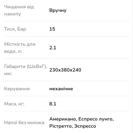
Чищення від
Вручну
накипу
Тиск, Бар
15
Місткість для
2.1
води, л:
Габарити (ШхВхГ),
230х380х240
мм:
Керування
механічне
Маса, кг:
8.1
Американо, Еспресо лунго,
Напої без молока
Рістретто, Эспрессо