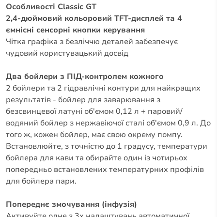
Особливості Classic GT
2,4-дюймовий кольоровий TFT-дисплей та 4
ємнісні сенсорні кнопки керування
Чітка графіка з безліччю деталей забезпечує
чудовий користувацький досвід
Два бойлери з ПІД-контролем кожного
2 бойлери та 2 гідравлічні контури для найкращих
результатів - бойлер для заварювання з
безсвинцевої латуні об'ємом 0,12 л + паровий/
водяний бойлер з нержавіючої сталі об'ємом 0,9 л. До
того ж, кожен бойлер, має свою окрему помпу.
Встановлюйте, з точністю до 1 градусу, температури
бойлера для кави та обирайте один із чотирьох
попередньо встановлених температурних профілів
для бойлера пари.
Попереднє змочування (інфузія)
Активуйте одне з 3х налаштувань автоматичної