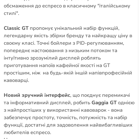
обсмаження до еспресо в класичному "італійському
стилі".
Classic GT
пропонує унікальний набір функцій,
легендарну якість збірки бренду та найкращу ціну в
своєму класі. Точні бойлери з PID-регулюванням,
попереднє настоювання з низьким потоком та
інтуїтивно зрозумілий дисплей роблять
приготування напоїв кафейної якості на GT
простішим, ніж на будь-якій іншій напівпрофесійній
кавоварці.
Новий зручний інтерфейс
, що поєднує перемикачі
та інформативний дисплей, робить
Gaggia GT
однією
з найпростіших у використанні кавоварок - вона
забезпечує простоту, точність, потужність та набір
функції, достатні для задоволення найвибагливіших
любителів еспресо.