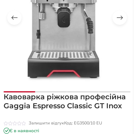
Кавоварка ріжкова професійна
Gaggia Espresso Classic GT Inox
Залишити відгук
Код: EG3500/10 EU
Оцінено
Є в наявності
в