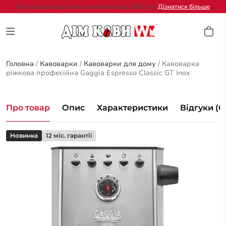
Безкоштовна доставка замовлень від 2000 грн.
Дізнатися більше
Головна
/
Кавоварки
/
Кавоварки для дому
/
Кавоварка
ріжкова професійна Gaggia Espresso Classic GT Inox
Про товар
Опис
Характеристики
Відгуки (0
Новинка
12 міс. гарантії