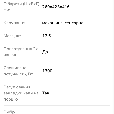
Габарити (ШхВхГ),
260х423х416
мм:
Керування
механічне, сенсорне
Маса, кг:
17.6
Приготування 2х
Да
чашок
Споживана
1300
потужність, Вт
Регулювання
закладки кави на
Так
порцію
Вибір