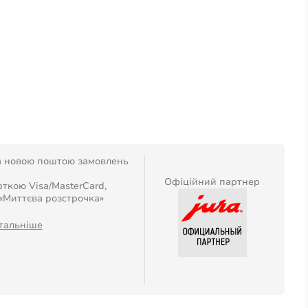
а новою поштою замовлень
Офіційний партнер
ткою Visa/MasterCard,
 «Миттєва розстрочка»
тальніше