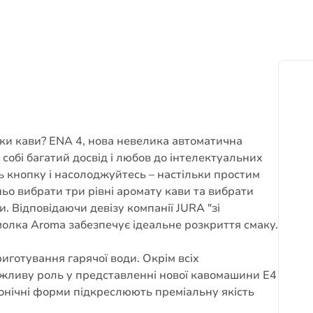
ки кави? ENA 4, нова невелика автоматична
 собі багатий досвід і любов до інтелектуальних
ть кнопку і насолоджуйтесь – настільки простим
о вибрати три рівні аромату кави та вибрати
 Відповідаючи девізу компанії JURA "зі
молка Aroma забезпечує ідеальне розкриття смаку.
иготування гарячої води. Окрім всіх
жливу роль у представленні нової кавомашини E4
онічні форми підкреслюють преміальну якість