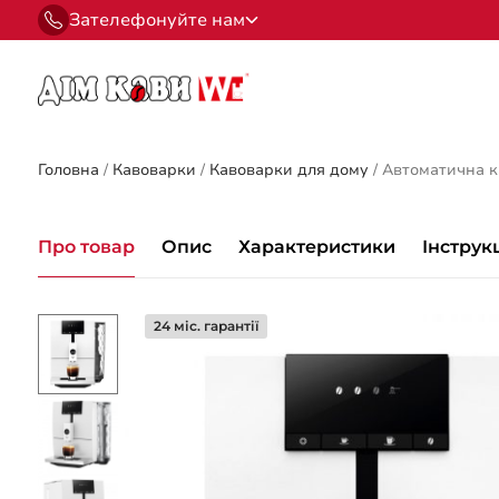
Зателефонуйте нам
Головна
/
Кавоварки
/
Кавоварки для дому
/
Автоматична ка
Про товар
Опис
Характеристики
Інструк
24 міс. гарантії