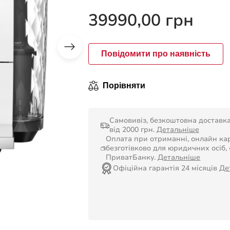
в
0
39990,00
грн
з
5
Повідомити про наявність
Порівняти
Самовивіз, безкоштовна доставк
від 2000 грн.
Детальніше
Оплата при отриманні, онлайн кар
безготівково для юридичних осіб,
ПриватБанку.
Детальніше
Офіційна гарантія 24 місяців
Де