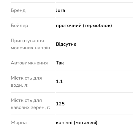
Бренд
Jura
Бойлер
проточний (термоблок)
Приготування
Відсутнє
молочних напоїв
Автовимкнення
Так
Місткість для
1.1
води, л:
Місткість для
125
кавових зерен, г:
Жорна
конічні (металеві)