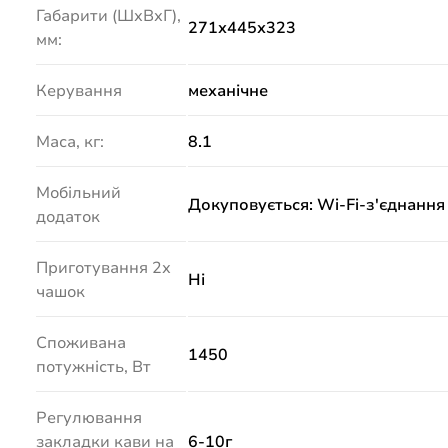
Габарити (ШхВхГ),
271х445х323
мм:
Керування
механічне
Маса, кг:
8.1
Мобільний
Докуповується: Wi-Fi-з'єднанн
додаток
Приготування 2х
Ні
чашок
Споживана
1450
потужність, Вт
Регулювання
закладки кави на
6-10г