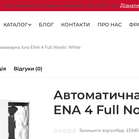
Безкоштовна доставка замовлень від 2000 грн.
Дізнати
КАТАЛОГ
БЛОГ
КОНТАКТИ
ПРО НАС
ФР
воварка Jura ENA 4 Full Nordic White
ція
Відгуки (0)
Автоматична
ENA 4 Full N
Залишити відгук
Код: 15345
Оцінено