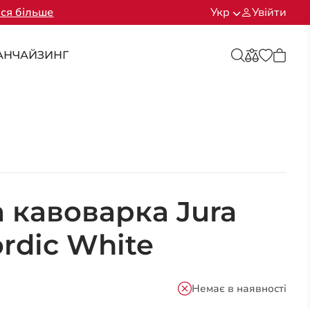
ся більше
Укр
Увійти
АНЧАЙЗИНГ
 кавоварка Jura
ordic White
Немає в наявності