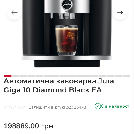
Автоматична кавоварка Jura
Giga 10 Diamond Black EA
Є в наявності
Залишити відгук
Код: 15478
Оцінено
в
0
198889,00
грн
з
5