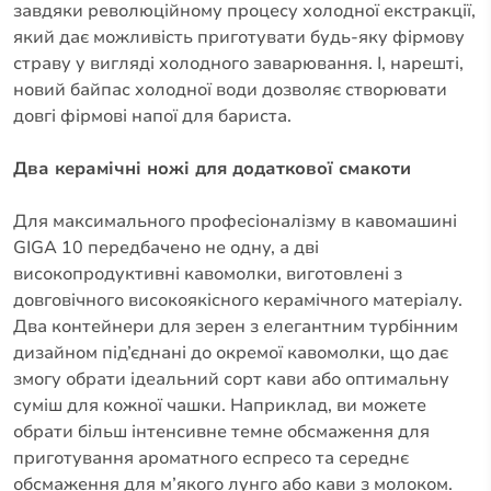
завдяки революційному процесу холодної екстракції,
який дає можливість приготувати будь-яку фірмову
страву у вигляді холодного заварювання. І, нарешті,
новий байпас холодної води дозволяє створювати
довгі фірмові напої для бариста.
Два керамічні ножі для додаткової смакоти
Для максимального професіоналізму в кавомашині
GIGA 10 передбачено не одну, а дві
високопродуктивні кавомолки, виготовлені з
довговічного високоякісного керамічного матеріалу.
Два контейнери для зерен з елегантним турбінним
дизайном під’єднані до окремої кавомолки, що дає
змогу обрати ідеальний сорт кави або оптимальну
суміш для кожної чашки. Наприклад, ви можете
обрати більш інтенсивне темне обсмаження для
приготування ароматного еспресо та середнє
обсмаження для м’якого лунго або кави з молоком.