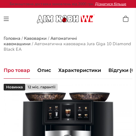
Безкоштовна доставка замовлень від 2000 грн.
Дізнатися більше
Головна
/
Кавоварки
/
Автоматичні
кавомашини
/
Автоматична кавоварка Jura Giga 10 Diamond
Black EA
Про товар
Опис
Характеристики
Відгуки (0
Новинка
12 міс. гарантії