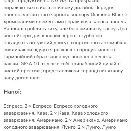
Міць і продуктивність GIGA 10 прекрасно
виражаються в його значному дизайні. Передня
панель елегантного чорного кольору Diamond Black з
хромованими елементами і вражаюча кавова панель
Panorama роблять тиху, але безпомилкову заяву. Два
контейнери для кавових зерен із турбіною
нагадують потужний двигун спортивного автомобіля,
викликаючи відчуття розкоші та продуктивності.
Гармонійний образ завершує оновлена решітка
чашки. GIGA 10 втілює в собі привабливий дизайн і
чистий престиж, представляючи справді виняткову
каву досконало.
Напої:
Еспресо, 2 × Еспресо, Еспресо холодного
заварювання, Кава, 2 × Кава, Кава холодного
заварювання, Американо, 2 × Американо, Американо
холодного заварювання, Лунго, 2 × Лунго, Лунго