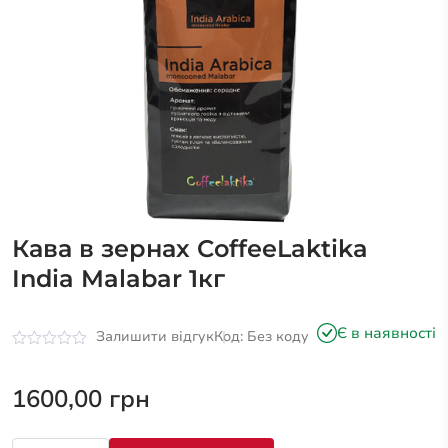
Кава в зернах CoffeeLaktika
India Malabar 1кг
Є в наявності
Залишити відгук
Код: Без коду
Оцінено
в
0
1600,00
грн
з
5