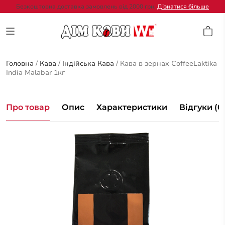
Безкоштовна доставка замовлень від 2000 грн.
Дізнатися більше
Головна
/
Кава
/
Індійська Кава
/
Кава в зернах CoffeeLaktika
India Malabar 1кг
Про товар
Опис
Характеристики
Відгуки (0