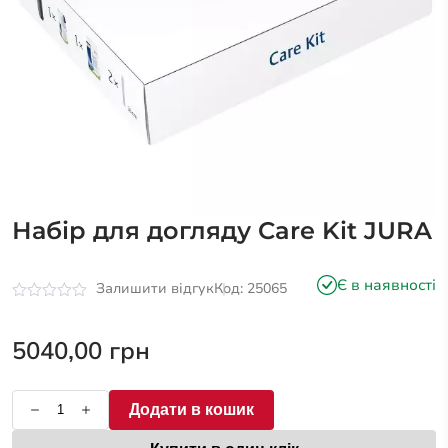
Набір для догляду Care Kit JURA
Є в наявності
Залишити відгук
Код: 25065
Оцінено
в
0
5040,00
грн
з
5
Додати в кошик