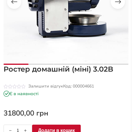
Ростер домашній (міні) 3.02B
Залишити відгук
Код: 000004661
Оцінено
Є в наявності
в
0
з
5
31800,00
грн
Додати в кошик