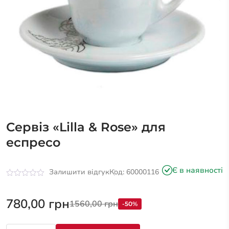
Сервіз «Lilla & Rose» для
еспресо
Є в наявності
Залишити відгук
Код: 60000116
Оцінено
в
0
780,00
грн
1560,00
грн
-50%
з
5