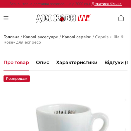
Безкоштовна доставка замовлень від 2000 грн.
Дізнатися більше
Головна
/
Кавові аксесуари
/
Кавові сервізи
/
Сервіз «Lilla &
Rose» для еспресо
Про товар
Опис
Характеристики
Відгуки (0
Розпродаж