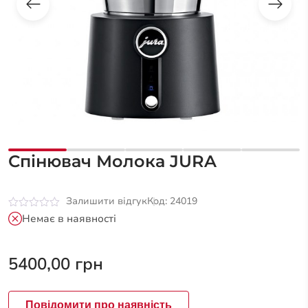
Спінювач Молока JURA
Залишити відгук
Код: 24019
Оцінено
Немає в наявності
в
0
з
5
5400,00
грн
Повідомити про наявність