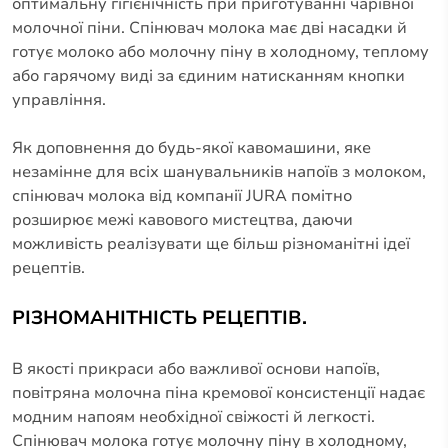
оптимальну гігієнічність при приготуванні чарівної
молочної піни. Спінювач молока має дві насадки й
готує молоко або молочну піну в холодному, теплому
або гарячому виді за єдиним натисканням кнопки
управління.
Як доповнення до будь-якої кавомашини, яке
незамінне для всіх шанувальників напоїв з молоком,
спінювач молока від компанії JURA помітно
розширює межі кавового мистецтва, даючи
можливість реалізувати ще більш різноманітні ідеї
рецептів.
РІЗНОМАНІТНІСТЬ РЕЦЕПТІВ.
В якості прикраси або важливої основи напоїв,
повітряна молочна піна кремової консистенції надає
модним напоям необхідної свіжості й легкості.
Спінювач молока готує молочну піну в холодному,