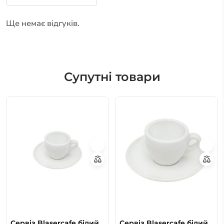
Ще немає відгуків.
Супутні товари
Сервіз Blaserсafe білий
Сервіз Blaserсafe білий