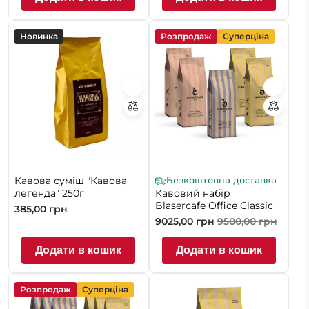
Новинка
Розпродаж
Суперціна
Безкоштовна доставка
Кавова суміш "Кавова
легенда" 250г
Кавовий набір
Blasercafe Office Classic
385,00
грн
9025,00
грн
9500,00
грн
Додати в кошик
Додати в кошик
Розпродаж
Суперціна