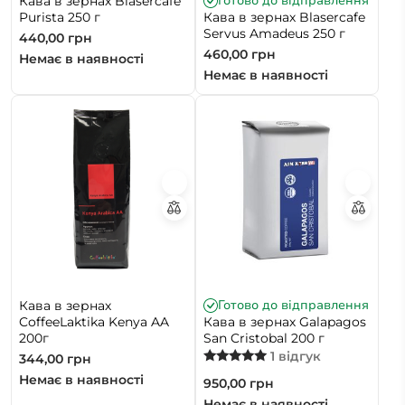
Готово до відправлення
Кава в зернах Blasercafe
Purista 250 г
Кава в зернах Blasercafe
Servus Amadeus 250 г
440,00
грн
460,00
грн
Немає в наявності
Немає в наявності
Готово до відправлення
Кава в зернах
CoffeeLaktika Kenya AA
Кава в зернах Galapagos
200г
San Cristobal 200 г
1 відгук
344,00
грн
Оцінено в
Немає в наявності
950,00
грн
5.00
з 5
Немає в наявності