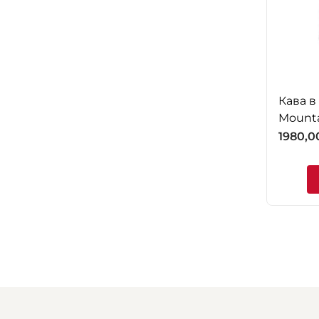
Кава в
Mounta
1980,