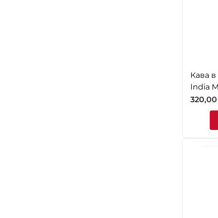
Кава в
India 
320,0