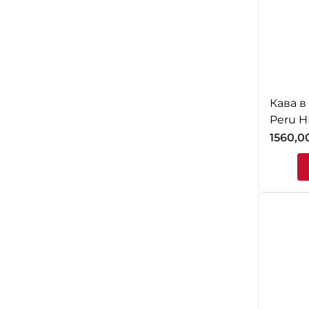
Кава в
Peru H
1560,0