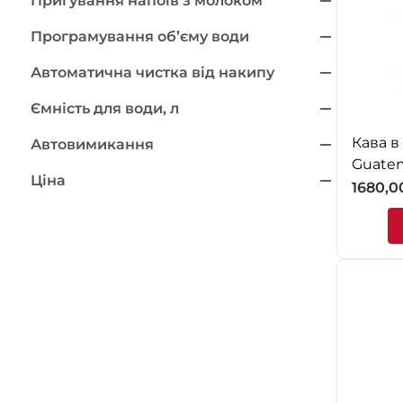
Пригування напоїв з молоком
Програмування обʼєму води
Автоматична чистка від накипу
Ємність для води, л
Кава в
Автовимикання
Guatem
Ціна
1680,