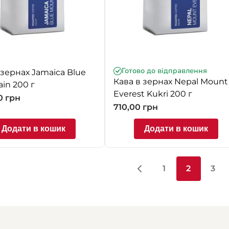
Готово до відправлення
 зернах Jamaica Blue
Кава в зернах Nepal Mount
in 200 г
Everest Kukri 200 г
00
грн
710,00
грн
Додати в кошик
Додати в кошик
1
2
3