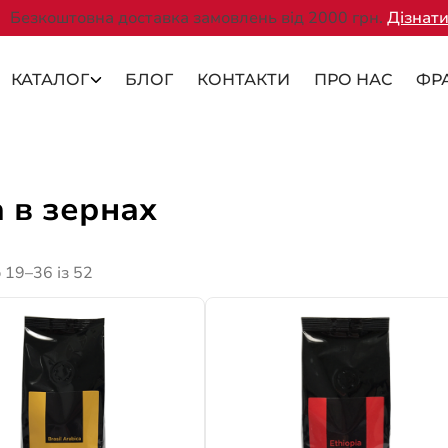
Безкоштовна доставка замовлень від 2000 грн.
Дізнати
КАТАЛОГ
БЛОГ
КОНТАКТИ
ПРО НАС
ФР
 в зернах
 19–36 із 52