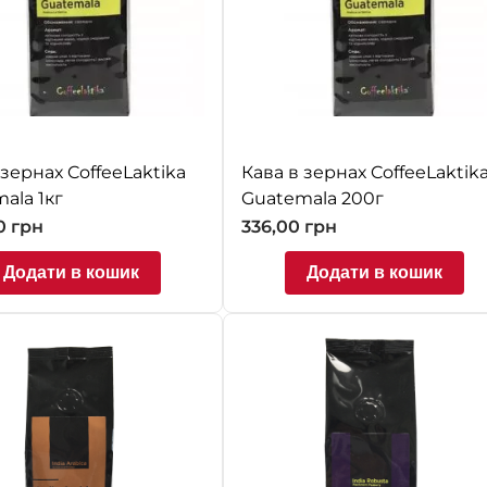
 зернах CoffeeLaktika
Кава в зернах CoffeeLaktik
ala 1кг
Guatemala 200г
00
грн
336,00
грн
Додати в кошик
Додати в кошик