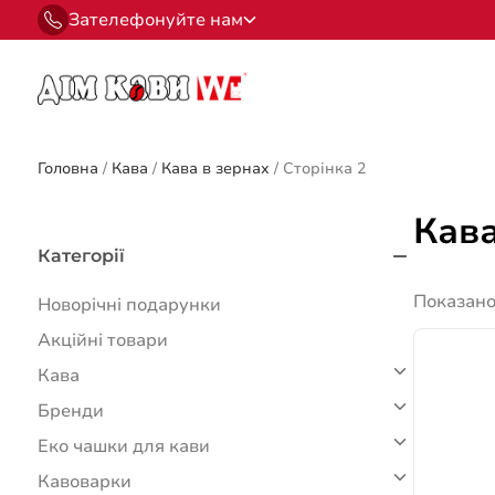
Зателефонуйте нам
Головна
/
Кава
/
Кава в зернах
/
Сторінка 2
Кава
Категорії
Показано
Новорічні подарунки
Акційні товари
Кава
Бренди
Еко чашки для кави
Кавоварки