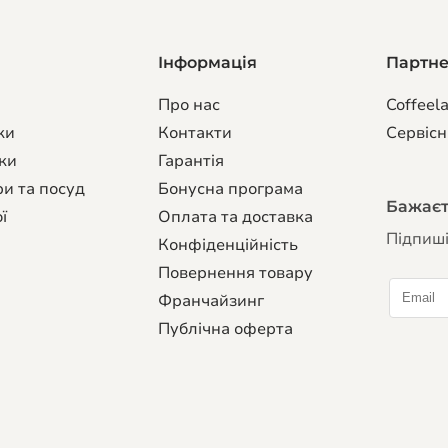
Інформація
Партн
Про нас
Coffeela
ки
Контакти
Сервiсн
ки
Гарантiя
и та посуд
Бонусна програма
Бажаєте
ї
Оплата та доставка
Підпиші
Конфіденційність
Повернення товару
Франчайзинг
Публічна оферта